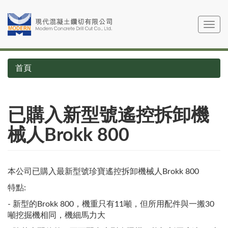
移
至
Toggle
主
navig
內
容
首頁
已購入新型號遙控拆卸機
械人Brokk 800
本公司已購入最新型號珍寶遙控拆卸機械人Brokk 800
特點:
- 新型的Brokk 800，機重只有11噸，但所用配件與一搬30
噸挖掘機相同，機細馬力大