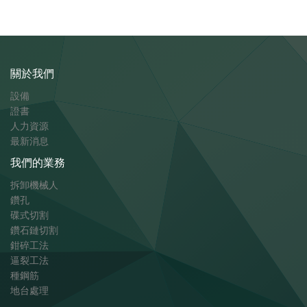
關於我們
設備
證書
人力資源
最新消息
我們的業務
拆卸機械人
鑽孔
碟式切割
鑽石鏈切割
鉗碎工法
逼裂工法
種鋼筋
地台處理​