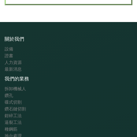
關於我們
設備
證書
人力資源
最新消息
我們的業務
拆卸機械人
鑽孔
碟式切割
鑽石鏈切割
鉗碎工法
逼裂工法
種鋼筋
地台處理​