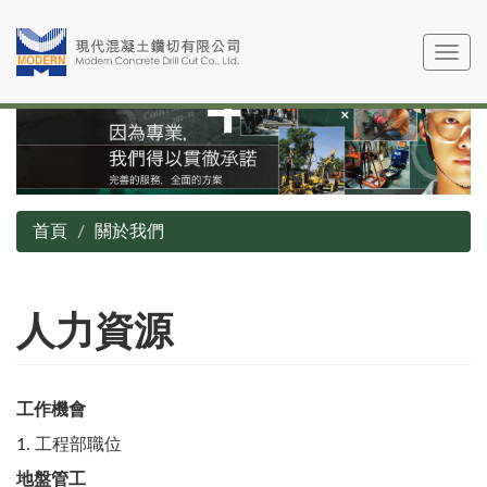
移
至
Toggle
主
navig
內
容
首頁
關於我們
人力資源
工作機會
1. 工程部職位
地盤管工