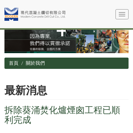
移
至
Toggle
主
navig
內
容
首頁
關於我們
最新消息
拆除葵涌焚化爐煙囪工程已順
利完成