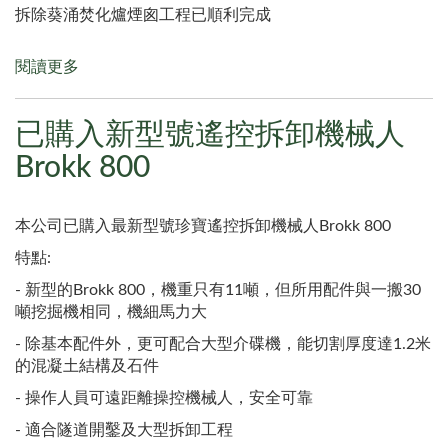
拆除葵涌焚化爐煙囪工程已順利完成
閱讀更多
關
於
拆
已購入新型號遙控拆卸機械人
除
葵
Brokk 800
涌
焚
化
本公司已購入最新型號珍寶遙控拆卸機械人Brokk 800
爐
特點:
煙
囪
- 新型的Brokk 800，機重只有11噸，但所用配件與一搬30
工
噸挖掘機相同，機細馬力大
程
- 除基本配件外，更可配合大型介碟機，能切割厚度達1.2米
已
的混凝土結構及石件
順
利
- 操作人員可遠距離操控機械人，安全可靠
完
- 適合隧道開鑿及大型拆卸工程
成