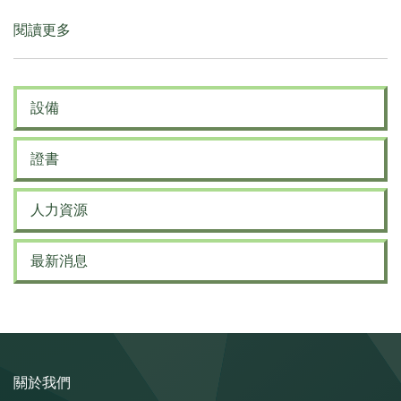
閱讀更多
關
於
已
購
設備
入
新
型
證書
號
遙
控
人力資源
拆
卸
最新消息
機
械
人
Brokk
800
關於我們