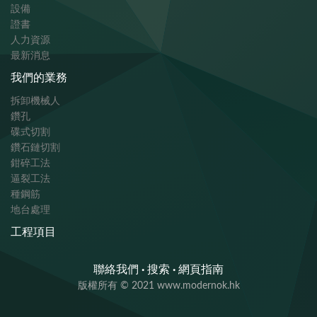
設備
證書
人力資源
最新消息
我們的業務
拆卸機械人
鑽孔
碟式切割
鑽石鏈切割
鉗碎工法
逼裂工法
種鋼筋
地台處理​
工程項目
聯絡我們
·
搜索
·
網頁指南
版權所有 © 2021 www.modernok.hk